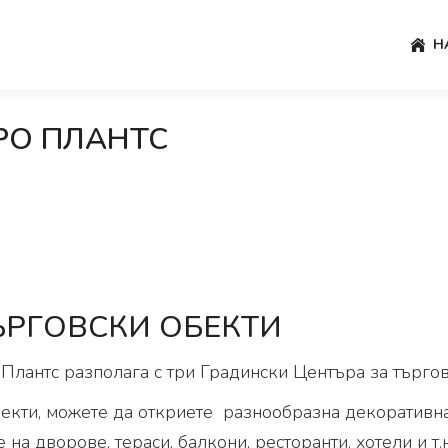
Н
РО ПЛАНТС
ЪРГОВСКИ ОБЕКТИ
лантс разполага с три Градински Центъра за търгови
екти, можете да откриете разнообразна декоративна
 на дворове, тераси, балкони, ресторанти, хотели и т.н