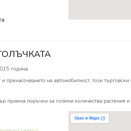
та
ЕТОЛЪЧКАТА
015 година.
и пренасочването на автомобилност, този търговски 
ър приема поръчки за големи количества растения и
радински център