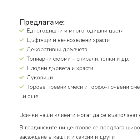
Предлагаме:
Едногодишни и многогодишни цветя
Цъфтящи и вечнозелени храсти
Декоративни дръвчета
Топиарни форми – спирали, топки и др.
Плодни дървета и храсти
Луковици
Торове, тревни смеси и торфо-почвени смес
…и още:
Всички наши клиенти могат да се възползват
В градинските ни центрове се предлага широк
засаждане в кашпи и саксии и други.