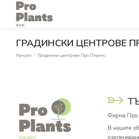
ГРАДИНСКИ ЦЕНТРОВЕ П
You are here:
Начало
Градински центрове Про Плантс
Т
Фирма Про П
В нашите об
озеленяване