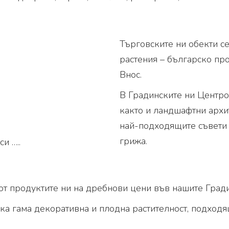
Търговските ни обекти с
растения – българско пр
Внос.
В Градинските ни Центро
както и ландшафтни архит
най-подходящите съвети и
грижа.
и …..
 от продуктите ни на дребнови цени във нашите Град
а гама декоративна и плодна растителност, подходяща