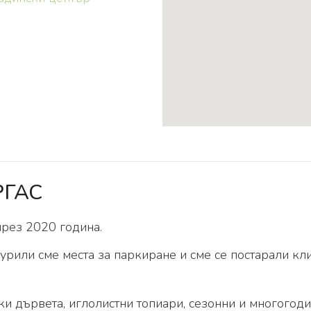
РГАС
през 2020 година.
гурили сме места за паркиране и сме се постарали к
ки дървета, иглолистни топиари, сезонни и многогод