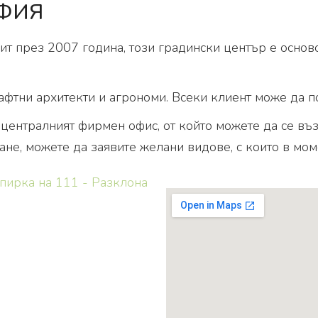
ОФИЯ
ит през 2007 година, този градински център е осно
фтни архитекти и агрономи. Всеки клиент може да по
 централният фирмен офис, от който можете да се въ
ане, можете да заявите желани видове, с които в мом
спирка на 111 - Разклона