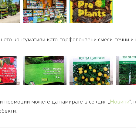
то консумативи като: торфопочвени смеси, течни и г
и промоции можете да намирате в секция „
Новини
“,
обекти.