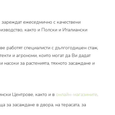
е зареждат ежеседмично с качествени
оизводство, както и Полски и Италиански
ве работят специалисти с дългогодишен стаж,
екти и агрономи, които могат да Ви дадат
 насоки за растенията, тяхното засаждане и
ински Центрове, както и в
онлайн-магазините
.
 за засаждане в двора, на терасата, за