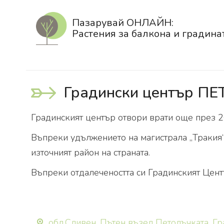
Пазарувай ОНЛАЙН:
Растения за балкона и градина
Градински център П
Градинският център отвори врати още през 2
Въпреки удължението на магистрала „Тракия“ 
източният район на страната.
Въпреки отдалечеността си Градинският Цент
обл.Сливен, Пътен възел Петолъчката, Г