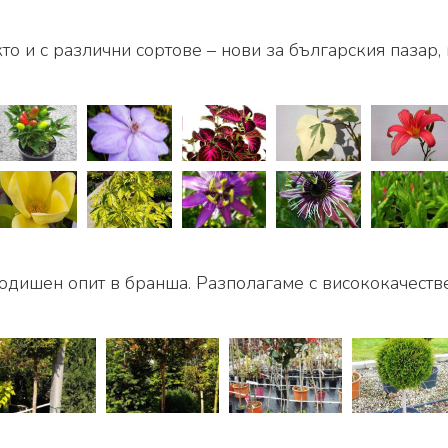
кто и с различни сортове – нови за българския пазар,
одишен опит в бранша. Разполагаме с висококачеств