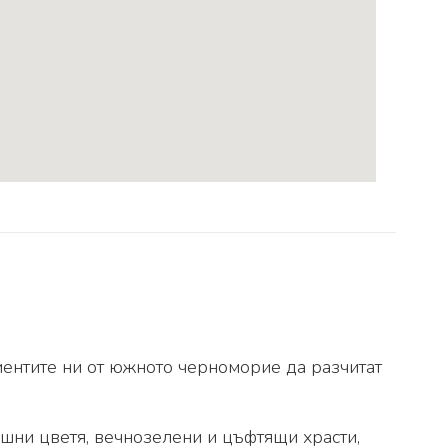
лиентите ни от южното черноморие да разчитат
ишни цветя, вечнозелени и цъфтящи храсти,