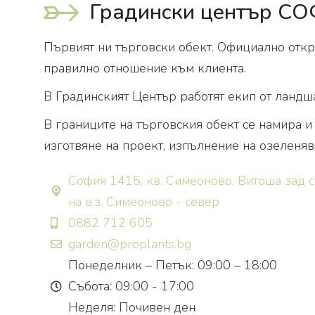
Градински център С
Първият ни търговски обект. Официално откр
правилно отношение към клиента.
В Градинският Център работят екип от ландша
В границите на търговския обект се намира и
изготвяне на проект, изпълнение на озеленяв
София 1415, кв. Симеоново, Витоша зад 
на в.з. Симеоново - север
0882 712 605
garden@proplants.bg
Понеделник – Петък: 09:00 – 18:00
Събота: 09:00 - 17:00
Неделя: Почивен ден