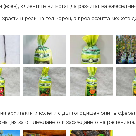
и (есен), клиентите ни могат да разчитат на ежеседм
храсти и рози на гол корен, а през есентта можете д
и архитекти и колеги с дългогодишен опит в сферата
ация за отглеждането и засаждането на растенията.