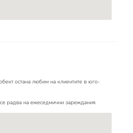
обект остана любим на клиентите в юго-
 се радва на ежеседмични зареждания.