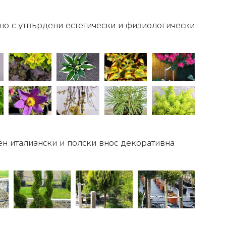
 но с утвърдени естетически и физиологически
ен италиански и полски внос декоративна