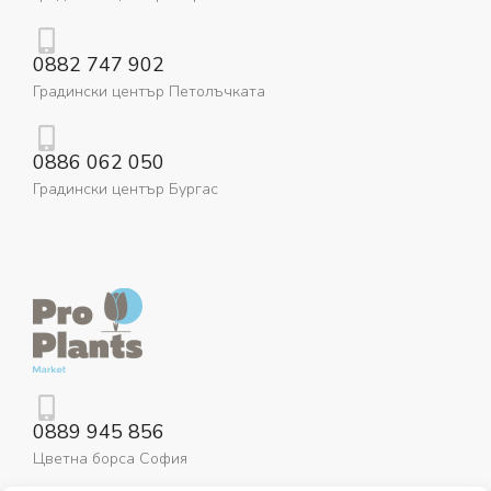
0882 747 902
Градински център Петолъчката
0886 062 050
Градински център Бургас
0889 945 856
Цветна борса София