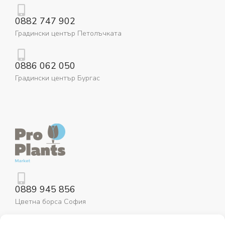
0882 747 902
Градински център Петолъчката
0886 062 050
Градински център Бургас
0889 945 856
Цветна борса София