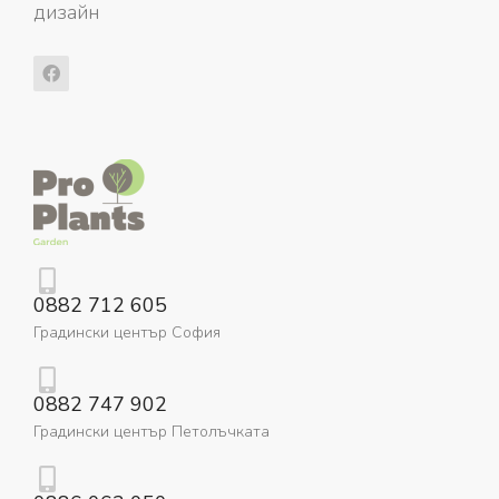
дизайн
0882 712 605
Градински център София
0882 747 902
Градински център Петолъчката